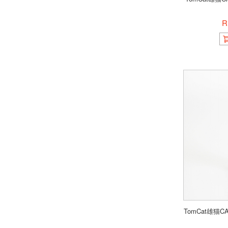
R
TomCat雄猫CA