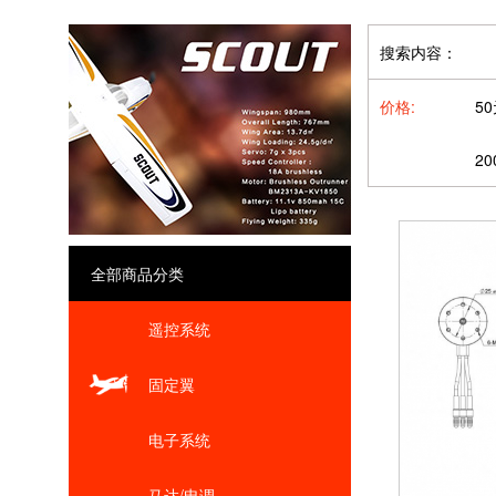
搜索内容：
价格:
5
20
全部商品分类
遥控系统
固定翼
电子系统
马达/电调