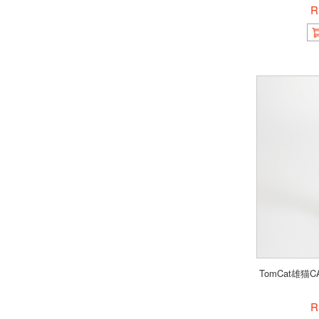
R
TomCat雄猫C
R