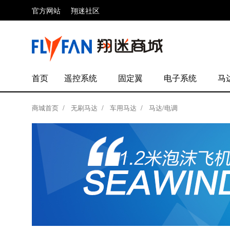
官方网站
翔迷社区
首页
遥控系统
固定翼
电子系统
马
商城首页
/
无刷马达
/
车用马达
/
马达/电调