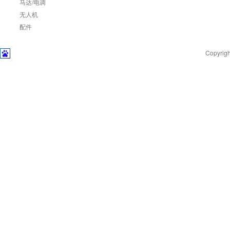
马达/电调
无人机
配件
Copyr